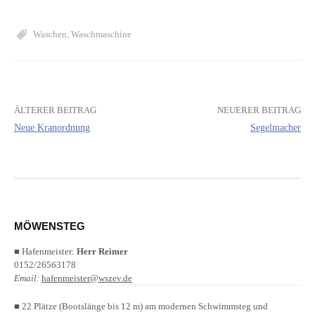
Waschen
,
Waschmaschine
ÄLTERER BEITRAG
NEUERER BEITRAG
Beitrags-
Neue Kranordnung
Segelmacher
Navigation
MÖWENSTEG
■ Hafenmeister:
Herr Reimer
0152/26563178
Email:
hafenmeister@wszev.de
■ 22 Plätze (Bootslänge bis 12 m) am modernen Schwimmsteg und