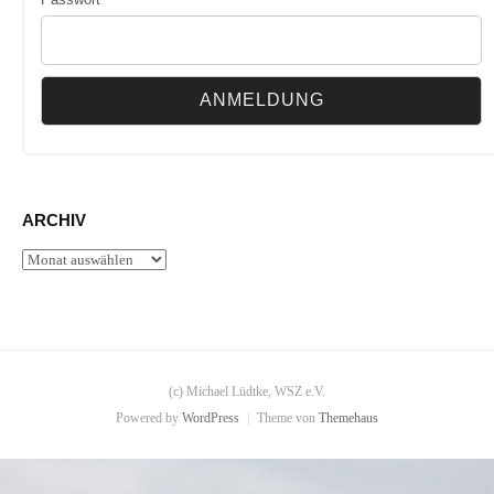
ARCHIV
Archiv
(c) Michael Lüdtke, WSZ e.V.
Powered by
WordPress
|
Theme von
Themehaus