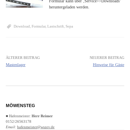
Formular kann über ‚Service>>Downloads‘
heruntergeladen werden.
Download
,
Formular
,
Lastschrift
,
Sepa
ÄLTERER BEITRAG
NEUERER BEITRAG
Beitrags-
Mastenlager
Hinweise für Gäste
Navigation
MÖWENSTEG
■ Hafenmeister:
Herr Reimer
0152/26563178
Email:
hafenmeister@wszev.de