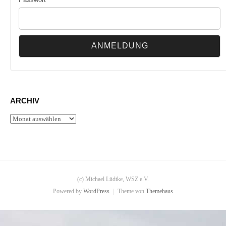
ARCHIV
Archiv
(c) Michael Lüdtke, WSZ e.V.
Powered by
WordPress
|
Theme von
Themehaus