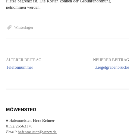
Plätze begrenzt ist. Die Kosten können der Gebührenordnung
netnommen werden.
Winterlager
ÄLTERER BEITRAG
NEUERER BEITRAG
Beitrags-
Telefonnummer
Ziegelgrabenbrücke
Navigation
MÖWENSTEG
■ Hafenmeister:
Herr Reimer
0152/26563178
Email:
hafenmeister@wszev.de